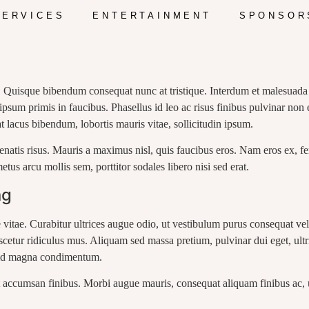
SERVICES
ENTERTAINMENT
SPONSOR
t. Quisque bibendum consequat nunc at tristique. Interdum et malesuada 
um primis in faucibus. Phasellus id leo ac risus finibus pulvinar non eu
t lacus bibendum, lobortis mauris vitae, sollicitudin ipsum.
enatis risus. Mauris a maximus nisl, quis faucibus eros. Nam eros ex, f
etus arcu mollis sem, porttitor sodales libero nisi sed erat.
ng
e vitae. Curabitur ultrices augue odio, ut vestibulum purus consequat v
scetur ridiculus mus. Aliquam sed massa pretium, pulvinar dui eget, ult
mi id magna condimentum.
 accumsan finibus. Morbi augue mauris, consequat aliquam finibus ac, ul