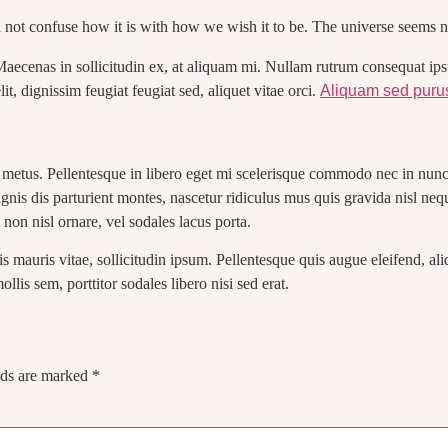
not confuse how it is with how we wish it to be. The universe seems nei
Maecenas in sollicitudin ex, at aliquam mi. Nullam rutrum consequat ips
it, dignissim feugiat feugiat sed, aliquet vitae orci.
Aliquam sed purus
s metus. Pellentesque in libero eget mi scelerisque commodo nec in nunc
gnis dis parturient montes, nascetur ridiculus mus quis gravida nisl neque
on nisl ornare, vel sodales lacus porta.
 mauris vitae, sollicitudin ipsum. Pellentesque quis augue eleifend, ali
lis sem, porttitor sodales libero nisi sed erat.
lds are marked
*