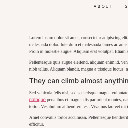
ABOUT
Lorem ipsum dolor sit amet, consectetur adipiscing eli
malesuada dolor. Interdum et malesuada fames ac ante ips
Proin in molestie augue. Aliquam erat volutpat. Etiam a
Pellentesque quis augue eleifend, aliquam enim id, ven
nibh tellus. Aliquam blandit, magna a tristique luctus, m
They can climb almost anythi
Sed vehicula felis nisl, sed scelerisque magna vulputat
natoque
penatibus et magnis dis parturient montes, na
tortor. Vestibulum at hendrerit est. Vivamus laoreet 
Amet convallis tortor accumsan. Pellentesque hendrerit
efficitur.