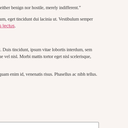
ther benign nor hostile, merely indifferent.”
um, eget tincidunt dui lacinia ut. Vestibulum semper
 lectus
.
. Duis tincidunt, ipsum vitae lobortis interdum, sem
 vel nisl. Morbi mattis tortor eget nisl scelerisque,
quam enim id, venenatis risus. Phasellus ac nibh tellus.